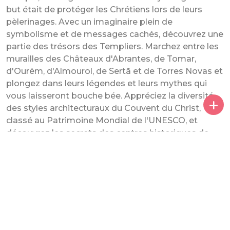
but était de protéger les Chrétiens lors de leurs
pèlerinages. Avec un imaginaire plein de
symbolisme et de messages cachés, découvrez une
partie des trésors des Templiers. Marchez entre les
murailles des Châteaux d'Abrantes, de Tomar,
d'Ourém, d'Almourol, de Sertã et de Torres Novas et
plongez dans leurs légendes et leurs mythes qui
vous laisseront bouche bée. Appréciez la diversité
des styles architecturaux du Couvent du Christ,
classé au Patrimoine Mondial de l'UNESCO, et
découvrez les secrets des centres historiques de
villes comme Tomar, où l'héritage et le mystère des
Templiers sont perceptibles.
Co